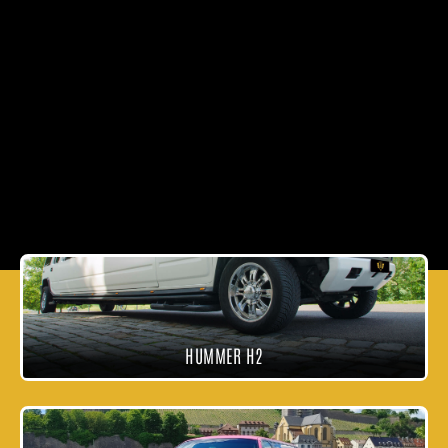
….unsere weiße Lincoln Town Car Stretchlimo
ist der Klassiker aller Limousinen. Das
luxuriöse Interieur eines Lincolns konnten
schon zahlreiche Hollywoodstars bestaunen.
Der Lincoln bietet genug
Platz für 8
Personen.
UNVERBINDLICHE ANFRAGE
ALLE SERVICES
HUMMER H2